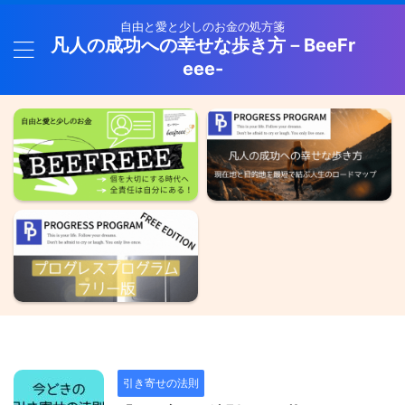
自由と愛と少しのお金の処方箋
凡人の成功への幸せな歩き方－BeeFr
eee-
引き寄せの法則