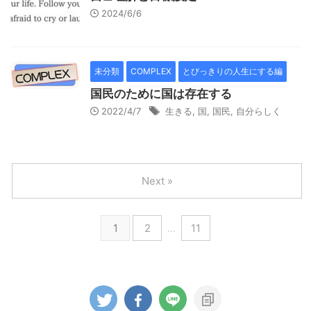
2024/6/6
未分類
COMPLEX
とびっきりの人生にする編
国民のために国は存在する
2022/4/7
生きる
,
国
,
国民
,
自分らしく
Next »
1
2
…
11