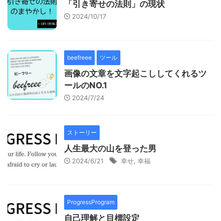
「引き寄せの法則」の現状
2024/10/17
beefreee
ツール
画像の文章を文字起こししてくれるツ
ールのNO.1
2024/7/24
ストーリー
人生最大の山を登った男
2024/6/21
幸せ
,
幸福
ProgressProgram
自己理解と目標設定