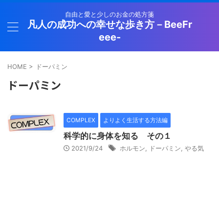
自由と愛と少しのお金の処方箋
凡人の成功への幸せな歩き方－BeeFr
eee-
HOME
>
ドーパミン
ドーパミン
COMPLEX
よりよく生活する方法編
科学的に身体を知る その１
2021/9/24
ホルモン
,
ドーパミン
,
やる気