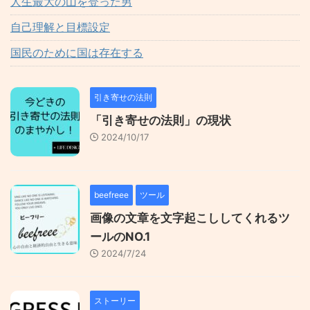
人生最大の山を登った男
自己理解と目標設定
国民のために国は存在する
引き寄せの法則
「引き寄せの法則」の現状
2024/10/17
beefreee
ツール
画像の文章を文字起こししてくれるツ
ールのNO.1
2024/7/24
ストーリー