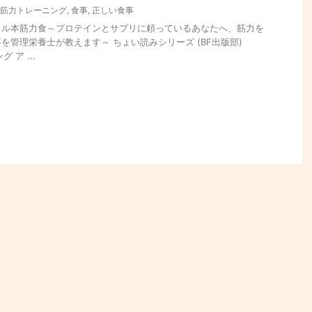
筋力トレーニング
,
食事
,
正しい食事
ドル本筋力食～プロテインとサプリに頼っているあなたへ、筋力を
を管理栄養士が教えます～ ちょい読みシリーズ (BF出版部)
 ア ...