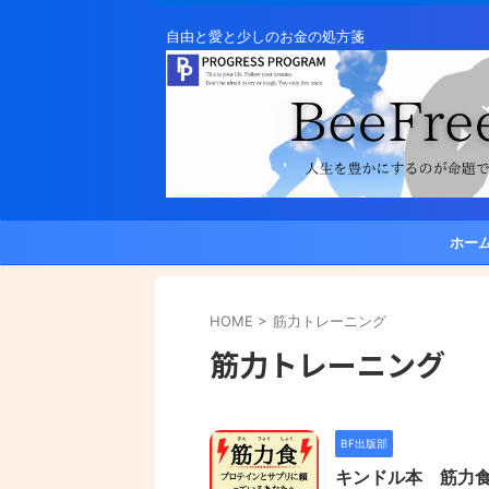
自由と愛と少しのお金の処方箋
ホー
HOME
>
筋力トレーニング
筋力トレーニング
BF出版部
キンドル本 筋力