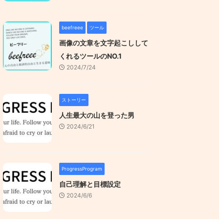
beefreee
ツール
画像の文章を文字起こしして
くれるツールのNO.1
2024/7/24
ストーリー
人生最大の山を登った男
2024/6/21
ProgressProgram
自己理解と目標設定
2024/6/6