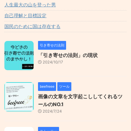
人生最大の山を登った男
自己理解と目標設定
国民のために国は存在する
引き寄せの法則
「引き寄せの法則」の現状
2024/10/17
beefreee
ツール
画像の文章を文字起こししてくれるツ
ールのNO.1
2024/7/24